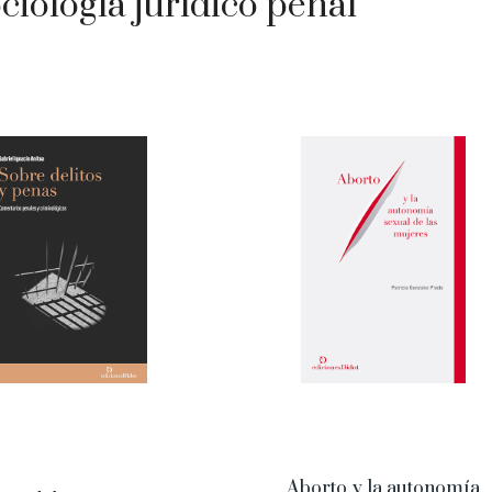
ciología jurídico penal
Aborto y la autonomía