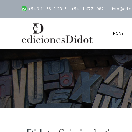
+54 9 11 6613-2816
+54 11 4771-9821
info@edic
HOME