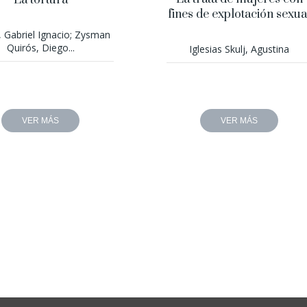
La tortura
fines de explotación sexua
, Gabriel Ignacio; Zysman
Quirós, Diego...
Iglesias Skulj, Agustina
VER MÁS
VER MÁS