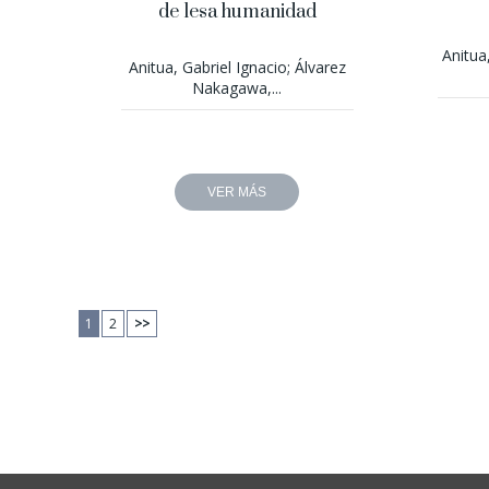
de lesa humanidad
Anitua
Anitua, Gabriel Ignacio; Álvarez
Nakagawa,...
VER MÁS
1
2
>>