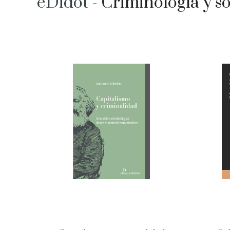
eDidot -
Criminología y so