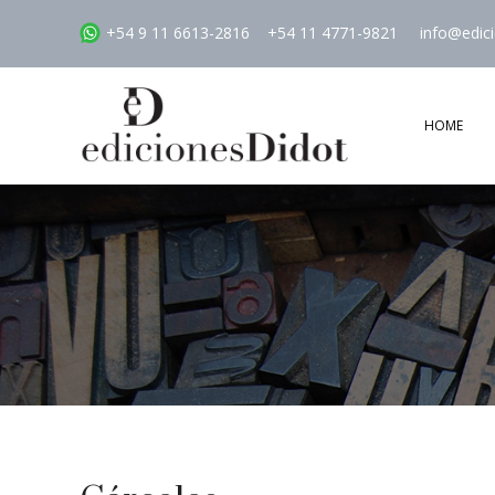
+54 9 11 6613-2816
+54 11 4771-9821
info@edic
HOME