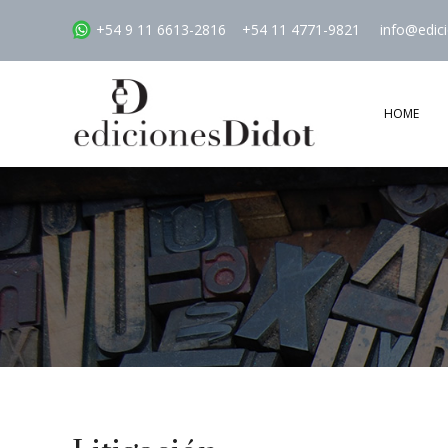
+54 9 11 6613-2816
+54 11 4771-9821
info@edic
HOME