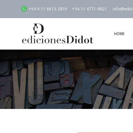
+54 9 11 6613-2816
+54 11 4771-9821
info@edic
HOME