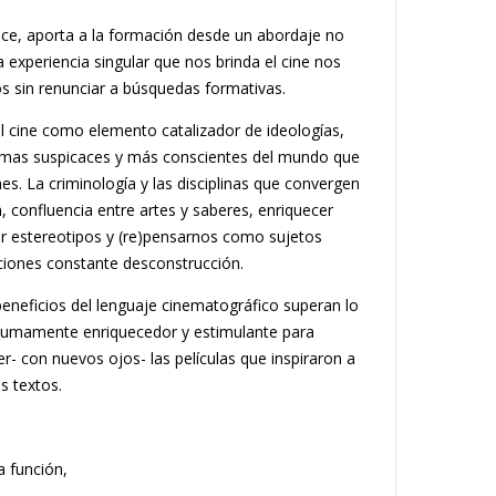
ece, aporta a la formación desde un abordaje no
La experiencia singular que nos brinda el cine nos
os sin renunciar a búsquedas formativas.
, el cine como elemento catalizador de ideologías,
, mas suspicaces y más conscientes del mundo que
s. La criminología y las disciplinas que convergen
, confluencia entre artes y saberes, enriquecer
ar estereotipos y (re)pensarnos como sujetos
aciones constante desconstrucción.
eneficios del lenguaje cinematográfico superan lo
 sumamente enriquecedor y estimulante para
er- con nuevos ojos- las películas que inspiraron a
us textos.
a función,