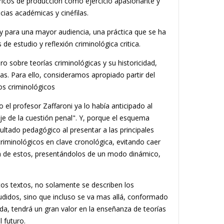
óricos de producción como ejercicio apasionante y
cias académicas y cinéfilas.
 y para una mayor audiencia, una práctica que se ha
de estudio y reflexión criminológica critica.
ro sobre teorías criminológicas y su historicidad,
las. Para ello, consideramos apropiado partir del
os criminológicos
o el profesor Zaffaroni ya lo había anticipado al
je de la cuestión penal". Y, porque el esquema
resultado pedagógico al presentar a las principales
criminológicos en clave cronológica, evitando caer
ca de estos, presentándolos de un modo dinámico,
os textos, no solamente se describen los
didos, sino que incluso se va mas allá, conformado
da, tendrá un gran valor en la enseñanza de teorías
 futuro.