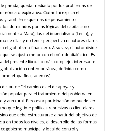
o de partida, queda mediado por los pro­blemas de
n teórica o explicativa. Ciafardini explica el
tutos y también esquemas de pensamiento
íodos dominados por las lógicas del capitalismo
cialmente a Marx), las del imperialismo (Lenin), y
ncima de ellas y no tener perspectiva ni autores claros
a el globalismo financiero. A su vez, el autor divide
lo que se ajusta mejor con el método dialéctico. Es
a del presente libro. Lo más complejo, interesante
 la globalización contemporánea, definida como
 como etapa final, además).
del autor: “el camino es el de apoyar y
ión popular para el tratamiento del problema en
o y aun rural. Pero esta participación no puede ser
o que legitime políticas represi­vas o clientelares
ino que debe estructurarse a partir del objetivo de
ia en todos los niveles, el desarrollo de las formas
 cogobierno muni­cipal y local de control y