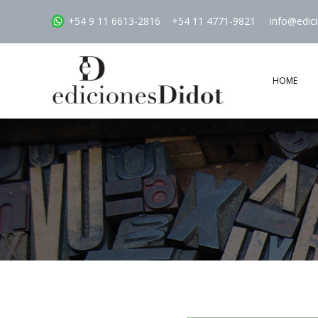
+54 9 11 6613-2816
+54 11 4771-9821
info@edic
HOME