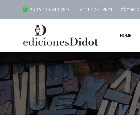
+54 9 11 6613-2816
+54 11 4771-9821
info@edic
HOME