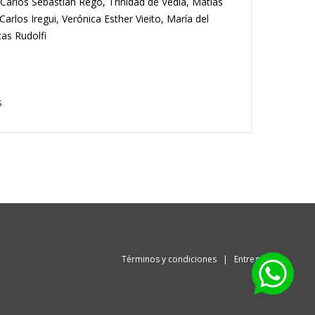
Carlos Sebastián Rego, Trinidad de Vedia, Matías
 Carlos Iregui, Verónica Esther Vieito, María del
cas Rudolfi
s
Términos y condiciones
|
Entrega