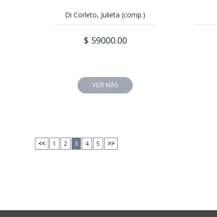
Di Corleto, Julieta (comp.)
$ 59000.00
VER MÁS
<<
1
2
3
4
5
>>