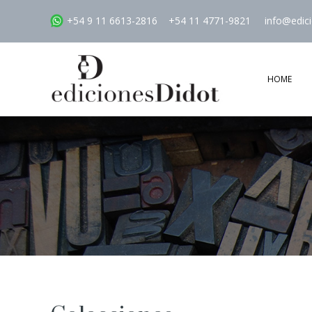
+54 9 11 6613-2816
+54 11 4771-9821
info@edic
HOME