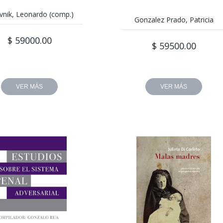
evnik, Leonardo (comp.)
Gonzalez Prado, Patricia
$ 59000.00
$ 59500.00
VER MÁS
VER MÁS