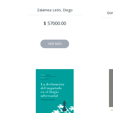
Zalamea León, Diego
Gon
$ 57000.00
VER MÁS