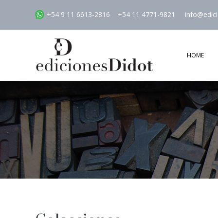
+54 9 11 6613-2816
+54 11 4771-9821
info@edic
HOME