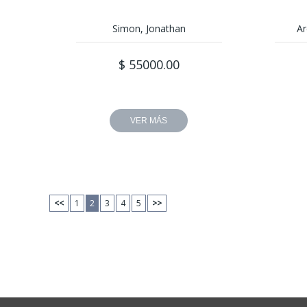
Simon, Jonathan
Ar
$ 55000.00
VER MÁS
<<
1
2
3
4
5
>>