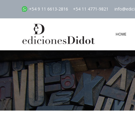
+54 9 11 6613-2816
+54 11 4771-9821
info@edic
HOME